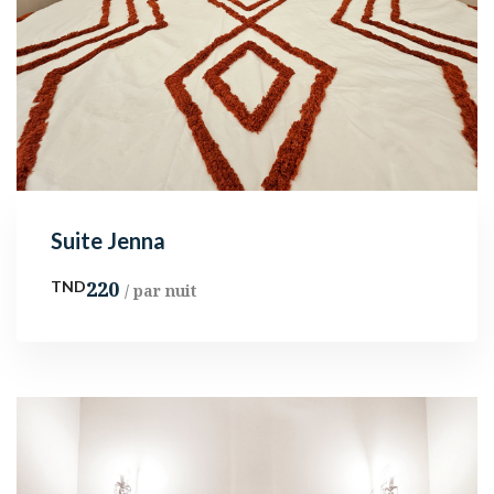
Suite Jenna
220
TND
/ par nuit