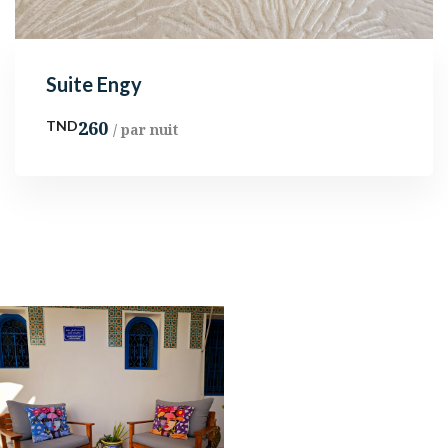
Suite Engy
260
TND
/ par nuit